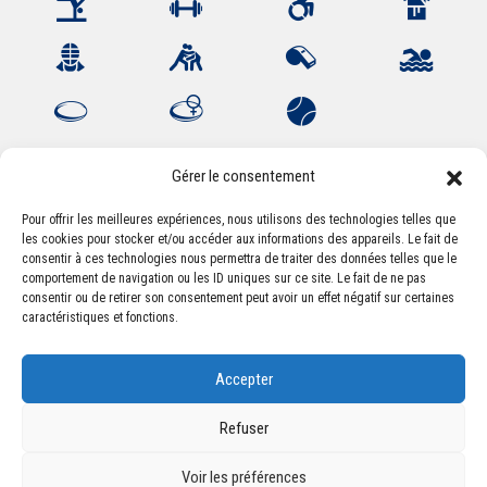
Gérer le consentement
Pour offrir les meilleures expériences, nous utilisons des technologies telles que
les cookies pour stocker et/ou accéder aux informations des appareils. Le fait de
Association Sportive Montferrandaise
consentir à ces technologies nous permettra de traiter des données telles que le
84, boulevard Léon Jouhaux
comportement de navigation ou les ID uniques sur ce site. Le fait de ne pas
CS 80221 - 63021 Clermont-Ferrand Cedex 2
consentir ou de retirer son consentement peut avoir un effet négatif sur certaines
caractéristiques et fonctions.
Téléphone:
+33 (0) 4 51 11 00 20
Accepter
Email :
accueil@asm-omnisports.com
Refuser
Voir les préférences