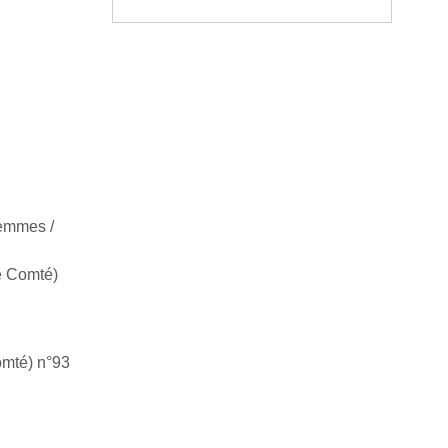
emmes /
e Comté)
mté) n°93