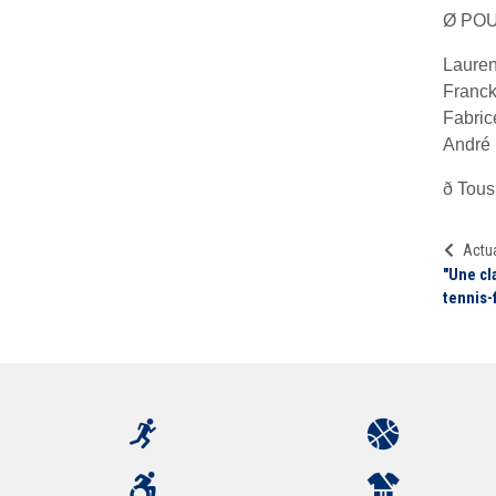
Ø PO
Lauren
Franc
Fabri
André 
ð Tous 
Actua
"Une cl
tennis-