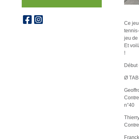
Ce jeu
tennis
jeu de
Et voil
!
Début 
Ø TAB
Geoffr
Contre
n°40
Thierr
Contre
Franck