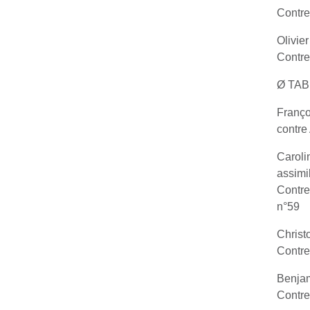
Contr
Olivie
Contre
Ø TAB
Franço
contre
Caroli
assimi
Contr
n°59
Chris
Contre
Benjam
Contre