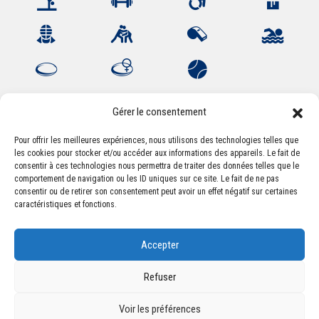
Gérer le consentement
Pour offrir les meilleures expériences, nous utilisons des technologies telles que
les cookies pour stocker et/ou accéder aux informations des appareils. Le fait de
Association Sportive Montferrandaise
consentir à ces technologies nous permettra de traiter des données telles que le
84, boulevard Léon Jouhaux
comportement de navigation ou les ID uniques sur ce site. Le fait de ne pas
CS 80221 - 63021 Clermont-Ferrand Cedex 2
consentir ou de retirer son consentement peut avoir un effet négatif sur certaines
caractéristiques et fonctions.
Téléphone:
+33 (0) 4 51 11 00 20
Accepter
Email :
accueil@asm-omnisports.com
Refuser
Voir les préférences