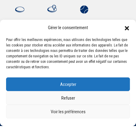
Gérer le consentement
Pour offrir les meilleures expériences, nous utilisons des technologies telles que
les cookies pour stocker et/ou accéder aux informations des appareils. Le fait de
Association Sportive Montferrandaise
consentir à ces technologies nous permettra de traiter des données telles que le
84, boulevard Léon Jouhaux
comportement de navigation ou les ID uniques sur ce site. Le fait de ne pas
CS 80221 - 63021 Clermont-Ferrand Cedex 2
consentir ou de retirer son consentement peut avoir un effet négatif sur certaines
caractéristiques et fonctions.
Téléphone:
+33 (0) 4 51 11 00 20
Accepter
Email :
accueil@asm-omnisports.com
Refuser
Voir les préférences