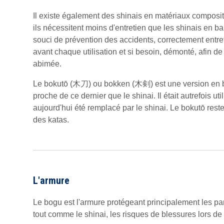
Il existe également des shinais en matériaux composite
ils nécessitent moins d'entretien que les shinais en b
souci de prévention des accidents, correctement entrete
avant chaque utilisation et si besoin, démonté, afin 
abimée.
Le bokutō (木刀) ou bokken (木剣) est une version en boi
proche de ce dernier que le shinai. Il était autrefois uti
aujourd'hui été remplacé par le shinai. Le bokutō rest
des katas.
L'armure
Le bogu est l'armure protégeant principalement les part
tout comme le shinai, les risques de blessures lors d