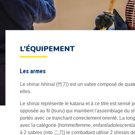
L’ÉQUIPEMENT
Les armes
Le shinai /shinaï (竹刀) est un sabre composé de quat
elles.
Le shinai représente le katana et à ce titre est sensé 
opposée au fil (tsuru) qui maintient l'assemblage du s
portés avec ce tranchant correctement orienté. La long
avec la catégorie (homme/femme, enfant/adolescent/ad
à 2 sabres (nito 二刀) le combattant utilise 2 shinais de