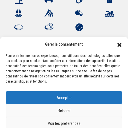
Gérer le consentement
Pour offrir les meilleures expériences, nous utilisons des technologies telles que
les cookies pour stocker et/ou accéder aux informations des appareils. Le fait de
Association Sportive Montferrandaise
consentir à ces technologies nous permettra de traiter des données telles que le
84, boulevard Léon Jouhaux
comportement de navigation ou les ID uniques sur ce site. Le fait de ne pas
CS 80221 - 63021 Clermont-Ferrand Cedex 2
consentir ou de retirer son consentement peut avoir un effet négatif sur certaines
caractéristiques et fonctions.
Téléphone:
+33 (0) 4 51 11 00 20
Accepter
Email :
accueil@asm-omnisports.com
Refuser
Voir les préférences