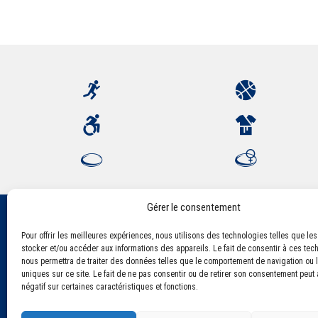
Gérer le consentement
Pour offrir les meilleures expériences, nous utilisons des technologies telles que le
Association Sportive Montferrandaise
stocker et/ou accéder aux informations des appareils. Le fait de consentir à ces tec
84, boulevard Léon Jouhaux
nous permettra de traiter des données telles que le comportement de navigation ou l
CS 80221 - 63021 Clermont-Ferrand Cedex 2
uniques sur ce site. Le fait de ne pas consentir ou de retirer son consentement peut a
négatif sur certaines caractéristiques et fonctions.