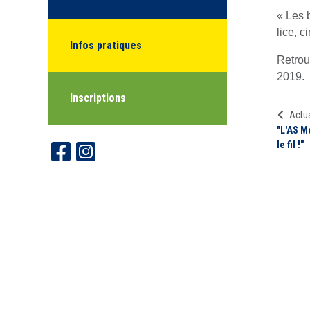
« Les 
lice, 
Infos pratiques
Retrou
2019.
Inscriptions
Actua
"L'AS M
le fil !"