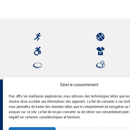
Gérer le consentement
Pour offrir les meilleures expériences, nous utilisons des technologies telles que le
Association Sportive Montferrandaise
stocker et/ou accéder aux informations des appareils. Le fait de consentir à ces tec
84, boulevard Léon Jouhaux
nous permettra de traiter des données telles que le comportement de navigation ou l
CS 80221 - 63021 Clermont-Ferrand Cedex 2
uniques sur ce site. Le fait de ne pas consentir ou de retirer son consentement peut a
négatif sur certaines caractéristiques et fonctions.