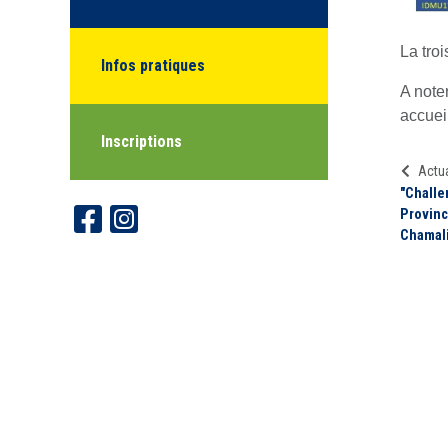
La tro
Infos pratiques
A note
accuei
Inscriptions
Actua
"Challe
Provinc
Chamal