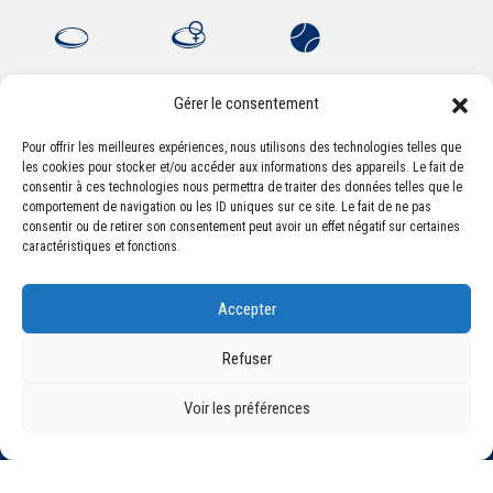
Gérer le consentement
Pour offrir les meilleures expériences, nous utilisons des technologies telles que
les cookies pour stocker et/ou accéder aux informations des appareils. Le fait de
Association Sportive Montferrandaise
consentir à ces technologies nous permettra de traiter des données telles que le
84, boulevard Léon Jouhaux
comportement de navigation ou les ID uniques sur ce site. Le fait de ne pas
CS 80221 - 63021 Clermont-Ferrand Cedex 2
consentir ou de retirer son consentement peut avoir un effet négatif sur certaines
caractéristiques et fonctions.
Téléphone:
+33 (0) 4 51 11 00 20
Accepter
Email :
accueil@asm-omnisports.com
Refuser
Voir les préférences