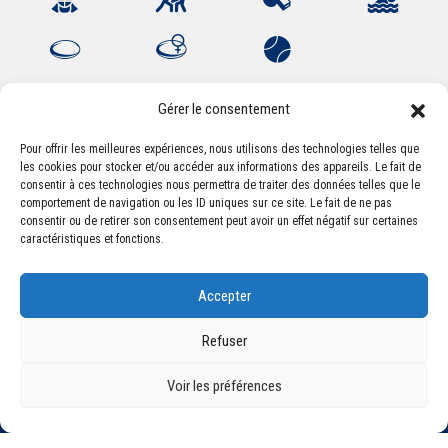
Gérer le consentement
Pour offrir les meilleures expériences, nous utilisons des technologies telles que
les cookies pour stocker et/ou accéder aux informations des appareils. Le fait de
Association Sportive Montferrandaise
consentir à ces technologies nous permettra de traiter des données telles que le
84, boulevard Léon Jouhaux
comportement de navigation ou les ID uniques sur ce site. Le fait de ne pas
CS 80221 - 63021 Clermont-Ferrand Cedex 2
consentir ou de retirer son consentement peut avoir un effet négatif sur certaines
caractéristiques et fonctions.
Téléphone:
+33 (0) 4 51 11 00 20
Accepter
Email :
accueil@asm-omnisports.com
Refuser
Voir les préférences