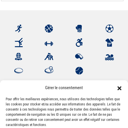
Gérer le consentement
Pour offrir les meilleures expériences, nous utilisons des technologies telles que
les cookies pour stocker et/ou accéder aux informations des appareils. Le fait de
Association Sportive Montferrandaise
consentir à ces technologies nous permettra de traiter des données telles que le
84, boulevard Léon Jouhaux
comportement de navigation ou les ID uniques sur ce site. Le fait de ne pas
CS 80221 - 63021 Clermont-Ferrand Cedex 2
consentir ou de retirer son consentement peut avoir un effet négatif sur certaines
caractéristiques et fonctions.