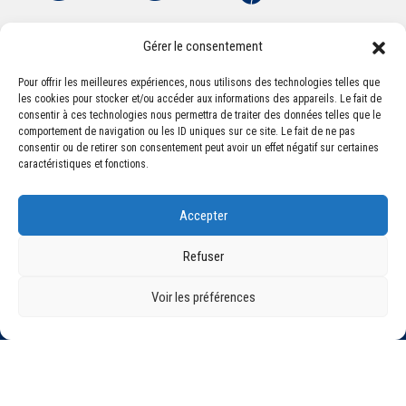
Gérer le consentement
Pour offrir les meilleures expériences, nous utilisons des technologies telles que
les cookies pour stocker et/ou accéder aux informations des appareils. Le fait de
Association Sportive Montferrandaise
consentir à ces technologies nous permettra de traiter des données telles que le
84, boulevard Léon Jouhaux
comportement de navigation ou les ID uniques sur ce site. Le fait de ne pas
CS 80221 - 63021 Clermont-Ferrand Cedex 2
consentir ou de retirer son consentement peut avoir un effet négatif sur certaines
caractéristiques et fonctions.
Téléphone:
+33 (0) 4 51 11 00 20
Accepter
Email :
accueil@asm-omnisports.com
Refuser
Voir les préférences
©2021 Tous droits réservés - Association Sportive Montferrandaise
Mentions légales
Politique de confidentialité