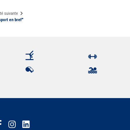
té suivante
sport en bref"