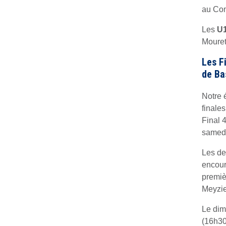
au Com
Les
U1
Mouret
Les F
de Ba
Notre 
finale
Final 
samedi
Les de
encour
premiè
Meyzie
Le dim
(16h30