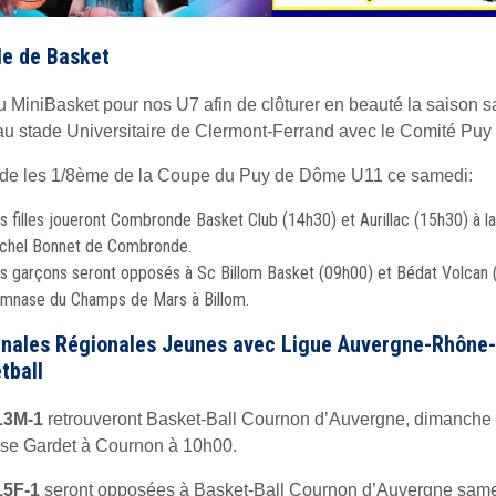
le de Basket
u MiniBasket pour nos U7 afin de clôturer en beauté la saison 
au stade Universitaire de Clermont-Ferrand avec le Comité Pu
de les 1/8ème de la Coupe du Puy de Dôme U11 ce samedi:
s filles joueront Combronde Basket Club (14h30) et Aurillac (15h30) à la
chel Bonnet de Combronde.
s garçons seront opposés à Sc Billom Basket (09h00) et Bédat Volcan 
mnase du Champs de Mars à Billom.
inales Régionales Jeunes avec Ligue Auvergne-Rhône-
tball
3M-1
retrouveront Basket-Ball Cournon d’Auvergne, dimanche
e Gardet à Cournon à 10h00.
5F-1
seront opposées à Basket-Ball Cournon d’Auvergne sam