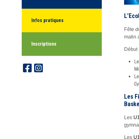
L’Eco
Infos pratiques
Fête d
matin 
Inscriptions
Début 
Le
Mi
Le
Gy
Les F
Baske
Les
U1
gymnas
Les
U1