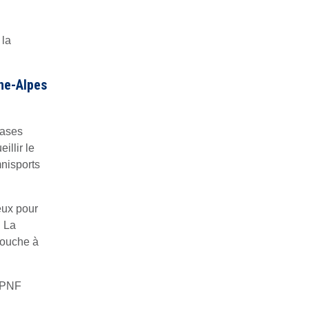
 la
ne-Alpes
hases
illir le
mnisports
eux pour
. La
Mouche à
t PNF