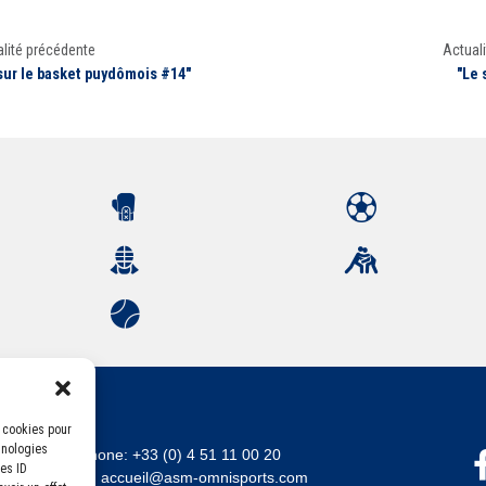
lité précédente
Actuali
ur le basket puydômois #14"
"Le 
s cookies pour
hnologies
Téléphone:
+33 (0) 4 51 11 00 20
es ID
Email :
accueil@asm-omnisports.com