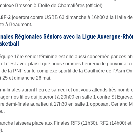
plexe Bresson à Etoile de Chamalières (officiel).
8F-2
joueront contre USBB 63 dimanche à 16h00 à la Halle de
te à Beaumont.
inales Régionales Séniors avec la Ligue Auvergne-Rhô
sketball
équipe 1ère senior féminine est elle aussi concernée par ces p
s et c’est avec plaisir que nous sommes heureux de pouvoir accue
4 de la PNF sur le complexe sportif de la Gauthière de l’ Asm O
 25 et dimanche 26 mai.
mi-finales auront lieu ce samedi et ont vous attends très nombr
ager nos filles qui joueront à 20h00 en salle 1 contre St Egrève
re demi-finale aura lieu à 17h30 en salle 1 opposant Gerland 
u.
anche laissera place aux Finales RF3 (11h30), RF2 (14h00) e
).