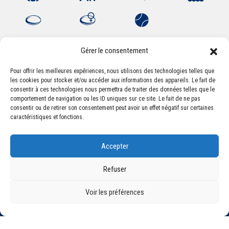
Gérer le consentement
Pour offrir les meilleures expériences, nous utilisons des technologies telles que
les cookies pour stocker et/ou accéder aux informations des appareils. Le fait de
Association Sportive Montferrandaise
consentir à ces technologies nous permettra de traiter des données telles que le
84, boulevard Léon Jouhaux
comportement de navigation ou les ID uniques sur ce site. Le fait de ne pas
CS 80221 - 63021 Clermont-Ferrand Cedex 2
consentir ou de retirer son consentement peut avoir un effet négatif sur certaines
caractéristiques et fonctions.
Téléphone:
+33 (0) 4 51 11 00 20
Accepter
Email :
accueil@asm-omnisports.com
Refuser
Voir les préférences