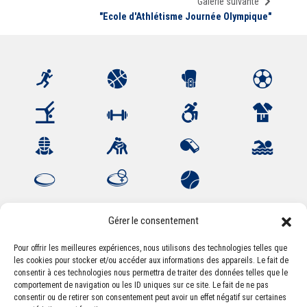
Galerie suivante
"Ecole d'Athlétisme Journée Olympique"
Gérer le consentement
Pour offrir les meilleures expériences, nous utilisons des technologies telles que
les cookies pour stocker et/ou accéder aux informations des appareils. Le fait de
Association Sportive Montferrandaise
consentir à ces technologies nous permettra de traiter des données telles que le
84, boulevard Léon Jouhaux
comportement de navigation ou les ID uniques sur ce site. Le fait de ne pas
CS 80221 - 63021 Clermont-Ferrand Cedex 2
consentir ou de retirer son consentement peut avoir un effet négatif sur certaines