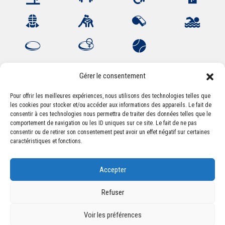
Gérer le consentement
Pour offrir les meilleures expériences, nous utilisons des technologies telles que
les cookies pour stocker et/ou accéder aux informations des appareils. Le fait de
Association Sportive Montferrandaise
consentir à ces technologies nous permettra de traiter des données telles que le
84, boulevard Léon Jouhaux
comportement de navigation ou les ID uniques sur ce site. Le fait de ne pas
CS 80221 - 63021 Clermont-Ferrand Cedex 2
consentir ou de retirer son consentement peut avoir un effet négatif sur certaines
caractéristiques et fonctions.
Téléphone:
+33 (0) 4 51 11 00 20
Accepter
Email :
accueil@asm-omnisports.com
Refuser
Voir les préférences