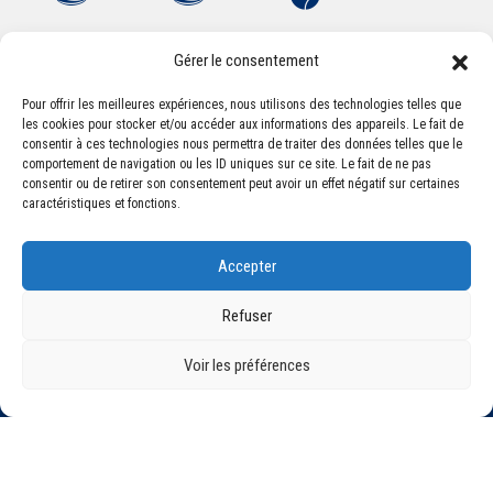
Gérer le consentement
Pour offrir les meilleures expériences, nous utilisons des technologies telles que
les cookies pour stocker et/ou accéder aux informations des appareils. Le fait de
Association Sportive Montferrandaise
consentir à ces technologies nous permettra de traiter des données telles que le
84, boulevard Léon Jouhaux
comportement de navigation ou les ID uniques sur ce site. Le fait de ne pas
CS 80221 - 63021 Clermont-Ferrand Cedex 2
consentir ou de retirer son consentement peut avoir un effet négatif sur certaines
caractéristiques et fonctions.
Téléphone:
+33 (0) 4 51 11 00 20
Accepter
Email :
accueil@asm-omnisports.com
Refuser
Voir les préférences
©2021 Tous droits réservés - Association Sportive Montferrandaise
Mentions légales
Politique de confidentialité