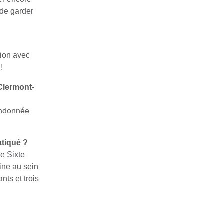
 de garder
tion avec
!
Clermont-
andonnée
atiqué ?
de Sixte
line au sein
nts et trois