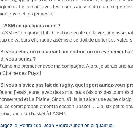
ongtemps. Le contact avec les jeunes au sein du club me permet
 mon envie et ma jeunesse.
 L’ASM en quelques mots ?
 L’ASM est un grand club. C’est une école de la vie, une associa
up de valeurs et chaque asémiste se doit de porter ces valeurs 
Si vous étiez un restaurant, un endroit ou un événement à 
d, vous seriez ?
J’aime me promener avec ma compagne. Alors, je serais une r
a Chaine des Puys !
Si vous n’aviez pas fait de rugby, quel sport auriez-vous pr
Quand j’étais jeune, avec des amis, nous faisions des tournois 
Montferrand et La Plaine.
Sinon, s’il fallait aider une autre discip
, ce serait probablement la section Basket … J’ai six petits-enfa
e eux jouent au basket à l’ASM !
rgez le [Portrait de] Jean-Pierre Aubert en cliquant ici.