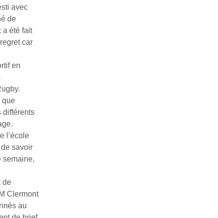
esti avec
hé de
a été fait
regret car
rtif en
s
Rugby.
t que
 différents
age.
e l’école
 de savoir
e semaine,
t de
SM Clermont
onnés au
nt de brief