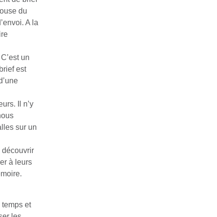
louse du
’envoi. A la
ire
 C’est un
rief est
d’une
urs. Il n’y
nous
lles sur un
 découvrir
er à leurs
émoire.
s temps et
ser les