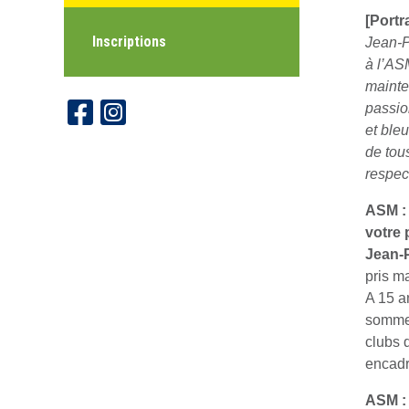
[Portr
Inscriptions
Jean-P
à l’AS
mainte
passio
et bleu
de tou
respec
ASM : 
votre 
Jean-
pris ma
A 15 a
sommes
clubs 
encadr
ASM : 