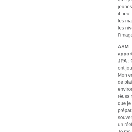
jeunes 
il peut
les mat
les ni
l’imag
ASM : 
appor
JPA
: 
ont jo
Mon en
de pla
enviro
réussi
que je
prépar
souven
un réel
Je me 