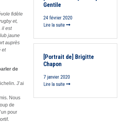
Gentile
vole fidèle
24 février 2020
rugby et,
Lire la suite
il est
club jaune
ort auprès
 et
[Portrait de] Brigitte
Chapon
arler de
7 janvier 2020
chelin. J’ai
Lire la suite
amis. Nous
coup de
u’un pour
rtif.