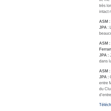
très l
intact
ASM :
JPA
:
beauco
ASM : 
Ferran
JPA :
dans l
ASM : 
JPA :
entre 
du Club
d’entr
Télécha