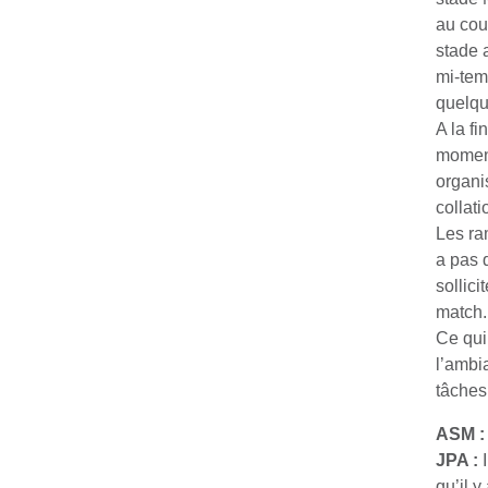
au cou
stade 
mi-tem
quelqu
A la f
moment
organi
collati
Les ra
a pas 
sollic
match.
Ce qui
l’ambi
tâches
ASM : 
JPA :
qu’il y