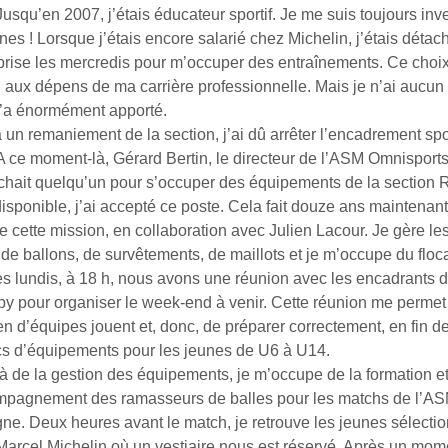
Jusqu’en 2007, j’étais éducateur sportif. Je me suis toujours inv
unes ! Lorsque j’étais encore salarié chez Michelin, j’étais détac
eprise les mercredis pour m’occuper des entraînements. Ce choix 
 aux dépens de ma carrière professionnelle. Mais je n’ai aucun 
’a énormément apporté.
à un remaniement de la section, j’ai dû arrêter l’encadrement spo
A ce moment-là, Gérard Bertin, le directeur de l’ASM Omnisport
chait quelqu’un pour s’occuper des équipements de la section 
disponible, j’ai accepté ce poste. Cela fait douze ans maintenan
e cette mission, en collaboration avec Julien Lacour. Je gère les
 de ballons, de survêtements, de maillots et je m’occupe du floc
es lundis, à 18 h, nous avons une réunion avec les encadrants d
by pour organiser le week-end à venir. Cette réunion me permet
n d’équipes jouent et, donc, de préparer correctement, en fin d
cs d’équipements pour les jeunes de U6 à U14.
à de la gestion des équipements, je m’occupe de la formation e
mpagnement des ramasseurs de balles pour les matchs de l’A
ne. Deux heures avant le match, je retrouve les jeunes sélecti
Marcel Michelin où un vestiaire nous est réservé. Après un mome