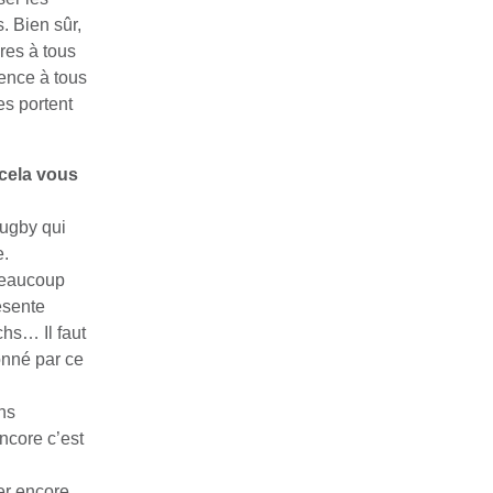
. Bien sûr,
ires à tous
gence à tous
es portent
 cela vous
rugby qui
e.
beaucoup
ésente
hs… Il faut
onné par ce
ns
ncore c’est
er encore