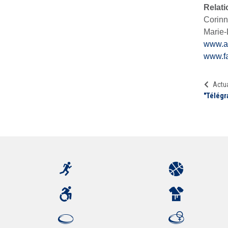
Relati
Corinn
Marie-
www.a
www.f
Actua
"Télég