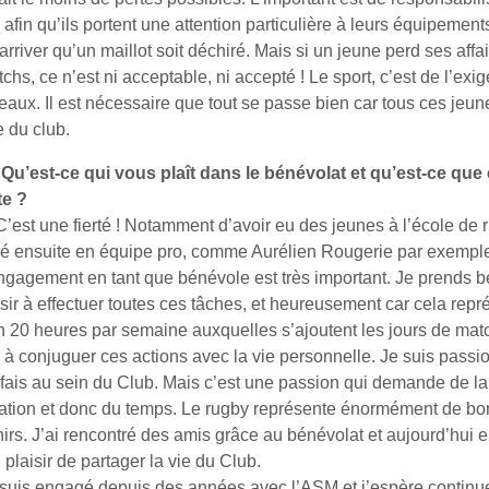
afin qu’ils portent une attention particulière à leurs équipements
 arriver qu’un maillot soit déchiré. Mais si un jeune perd ses affa
chs, ce n’est ni acceptable, ni accepté ! Le sport, c’est de l’exi
veaux. Il est nécessaire que tout se passe bien car tous ces jeun
e du club.
Qu’est-ce qui vous plaît dans le bénévolat et qu’est-ce que
te ?
C’est une fierté ! Notamment d’avoir eu des jeunes à l’école de 
ué ensuite en équipe pro, comme Aurélien Rougerie par exempl
gagement en tant que bénévole est très important. Je prends 
isir à effectuer toutes ces tâches, et heureusement car cela repr
n 20 heures par semaine auxquelles s’ajoutent les jours de matc
r à conjuguer ces actions avec la vie personnelle. Je suis passi
 fais au sein du Club. Mais c’est une passion qui demande de la
ation et donc du temps. Le rugby représente énormément de bo
irs. J’ai rencontré des amis grâce au bénévolat et aujourd’hui e
 plaisir de partager la vie du Club.
suis engagé depuis des années avec l’ASM et j’espère continu