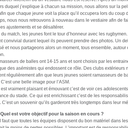
rs duquel j’explique à chacun sa mission, nous allons sur la pe
afin que chaque jeune voit la place qu’il occupera lors du coup d
ps, nous nous retrouvons à nouveau dans le vestiaire afin de fa
es ajustements et se désaltérer.
in du match, les jeunes font le tour d’honneur avec les rugbymen.
 convivial durant lequel ils peuvent prendre des photos. Un deb
sé et nous partageons alors un moment, tous ensemble, autour 
on.
masseurs de balles ont 14-15 ans et sont choisis par les entraine
que des asémistes qui endossent ce rôle. Des clubs extérieurs 
itent régulièrement afin que leurs jeunes soient ramasseurs de ba
 C’est une belle image pour l’ASM.
 est vraiment plaisant et émouvant c’est de voir ces adolescents
ance du stade. Ce qui est enrichissant c’est de les responsabilis
. C’est un souvenir qu’ils garderont très longtemps dans leur m
Quel est votre objectif pour la saison en cours ?
Il faut que toutes les équipes disposent du bon matériel dans le
 ait le moins de pertes possibles. L’important est de responsabili