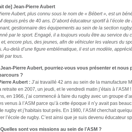
ait de] Jean-Pierre Aubert
ierre Aubert, plus connu sous le nom de « Bébert », est un béné
M depuis près de 40 ans. D’abord éducateur sportif à l’école de 
nant, gestionnaire des équipements au sein de la section rugby, 
nné par le sport. Engagé, il a toujours voulu être au service du 
 et, encore plus, des jeunes, afin de véhiculer les valeurs du sp
s. Au-delà d’une figure emblématique, il est un modèle, apprécié
té par tous.
Jean-Pierre Aubert, pourriez-vous vous présenter et nous p
parcours ?
Pierre Aubert
:
J’ai travaillé 42 ans au sein de la manufacture Mi
 retraite en 2007, un jeudi, et le vendredi matin j’étais à l’ASM !
ns, en 1966, j’ai commencé à faire du rugby avec un groupe d’
 venus à l’ASM parce qu’à cette époque il n’y avait pas beau
de rugby et j’habitais tout près. En 1980, l’ASM cherchait quelq
er l’école de rugby. C’est ainsi que je suis devenu éducateur spo
Quelles sont vos missions au sein de l’ASM ?