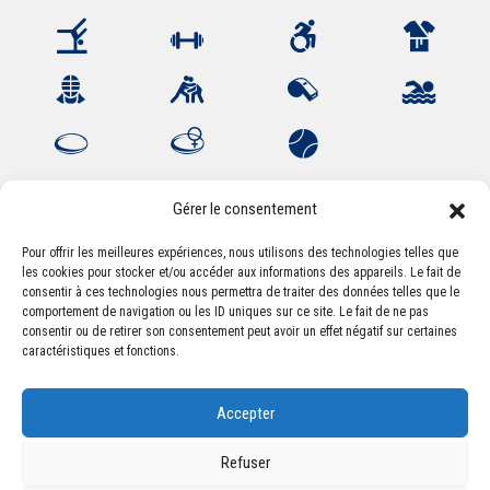
Gérer le consentement
Pour offrir les meilleures expériences, nous utilisons des technologies telles que
les cookies pour stocker et/ou accéder aux informations des appareils. Le fait de
Association Sportive Montferrandaise
consentir à ces technologies nous permettra de traiter des données telles que le
84, boulevard Léon Jouhaux
comportement de navigation ou les ID uniques sur ce site. Le fait de ne pas
CS 80221 - 63021 Clermont-Ferrand Cedex 2
consentir ou de retirer son consentement peut avoir un effet négatif sur certaines
caractéristiques et fonctions.
Téléphone:
+33 (0) 4 51 11 00 20
Accepter
Email :
accueil@asm-omnisports.com
Refuser