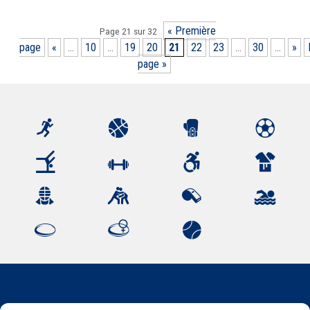
« Première
Page 21 sur 32
page
«
...
10
...
19
20
21
22
23
...
30
...
»
page »