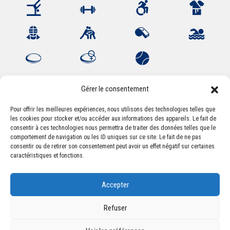
Gérer le consentement
Pour offrir les meilleures expériences, nous utilisons des technologies telles que
les cookies pour stocker et/ou accéder aux informations des appareils. Le fait de
Association Sportive Montferrandaise
consentir à ces technologies nous permettra de traiter des données telles que le
84, boulevard Léon Jouhaux
comportement de navigation ou les ID uniques sur ce site. Le fait de ne pas
CS 80221 - 63021 Clermont-Ferrand Cedex 2
consentir ou de retirer son consentement peut avoir un effet négatif sur certaines
caractéristiques et fonctions.
Téléphone:
+33 (0) 4 51 11 00 20
Accepter
Email :
accueil@asm-omnisports.com
Refuser