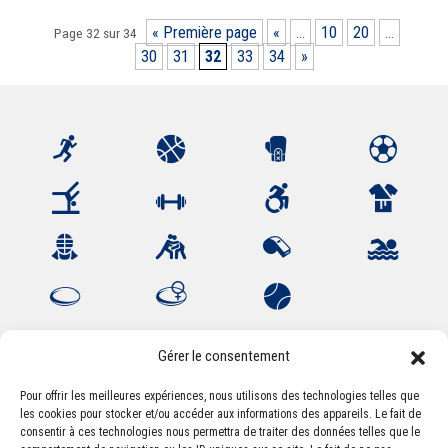
« Première page
«
…
10
20
…
Page 32 sur 34
30
31
32
33
34
»
Gérer le consentement
Pour offrir les meilleures expériences, nous utilisons des technologies telles que
les cookies pour stocker et/ou accéder aux informations des appareils. Le fait de
Association Sportive Montferrandaise
consentir à ces technologies nous permettra de traiter des données telles que le
84, boulevard Léon Jouhaux