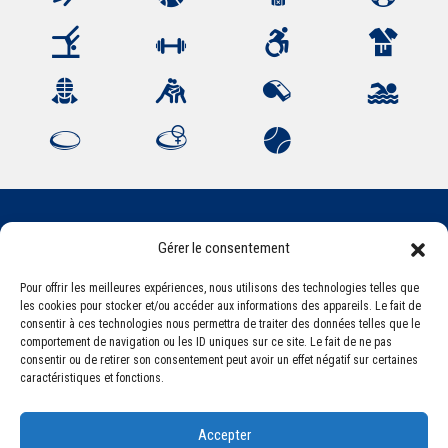
Gérer le consentement
Association Sportive Montferrandaise
84, boulevard Léon Jouhaux
Pour offrir les meilleures expériences, nous utilisons des technologies telles que
CS 80221 - 63021 Clermont-Ferrand Cedex 2
les cookies pour stocker et/ou accéder aux informations des appareils. Le fait de
consentir à ces technologies nous permettra de traiter des données telles que le
comportement de navigation ou les ID uniques sur ce site. Le fait de ne pas
consentir ou de retirer son consentement peut avoir un effet négatif sur certaines
Téléphone:
+33 (0) 4 51 11 00 20
caractéristiques et fonctions.
Email :
accueil@asm-omnisports.com
Accepter