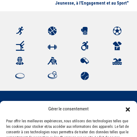
Jeunesse, à l'Engagement et au Sport"
Gérer le consentement
Association Sportive Montferrandaise
84, boulevard Léon Jouhaux
Pour offrir les meilleures expériences, nous utilisons des technologies telles que
CS 80221 - 63021 Clermont-Ferrand Cedex 2
les cookies pour stocker et/ou accéder aux informations des appareils. Le fait de
consentir à ces technologies nous permettra de traiter des données telles que le