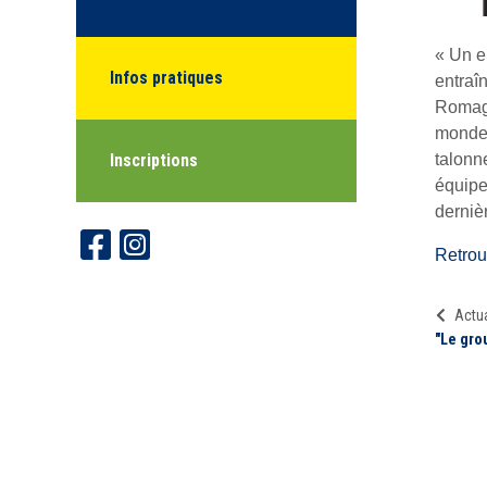
« Un e
Infos pratiques
entraî
Romagn
monde 
Inscriptions
talonn
équipe
derniè
Retrouv
Actua
"Le gro