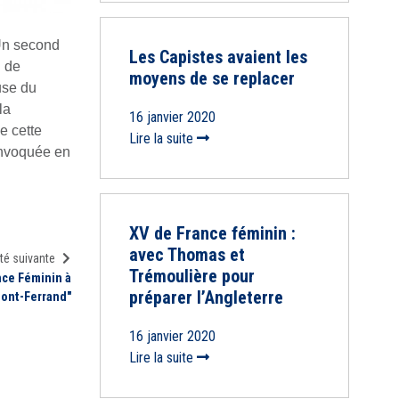
 Un second
Les Capistes avaient les
n de
moyens de se replacer
use du
la
16 janvier 2020
e cette
Lire la suite
onvoquée en
XV de France féminin :
avec Thomas et
té suivante
Trémoulière pour
nce Féminin à
préparer l’Angleterre
mont-Ferrand"
16 janvier 2020
Lire la suite