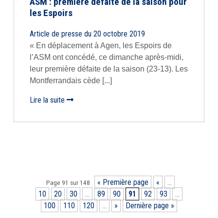
ASM : première défaite de la saison pour
les Espoirs
Article de presse du 20 octobre 2019
« En déplacement à Agen, les Espoirs de
l’ASM ont concédé, ce dimanche après-midi,
leur première défaite de la saison (23-13). Les
Montferrandais cède [...]
Lire la suite
« Première page
«
…
Page 91 sur 148
10
20
30
…
89
90
91
92
93
…
100
110
120
…
»
Dernière page »