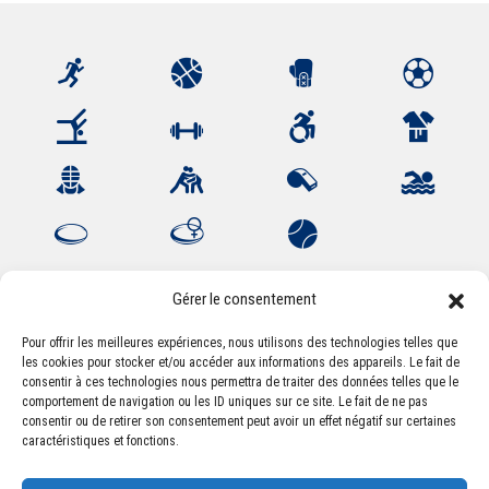
Gérer le consentement
Pour offrir les meilleures expériences, nous utilisons des technologies telles que
les cookies pour stocker et/ou accéder aux informations des appareils. Le fait de
Association Sportive Montferrandaise
consentir à ces technologies nous permettra de traiter des données telles que le
84, boulevard Léon Jouhaux
comportement de navigation ou les ID uniques sur ce site. Le fait de ne pas
CS 80221 - 63021 Clermont-Ferrand Cedex 2
consentir ou de retirer son consentement peut avoir un effet négatif sur certaines
caractéristiques et fonctions.
Téléphone:
+33 (0) 4 51 11 00 20