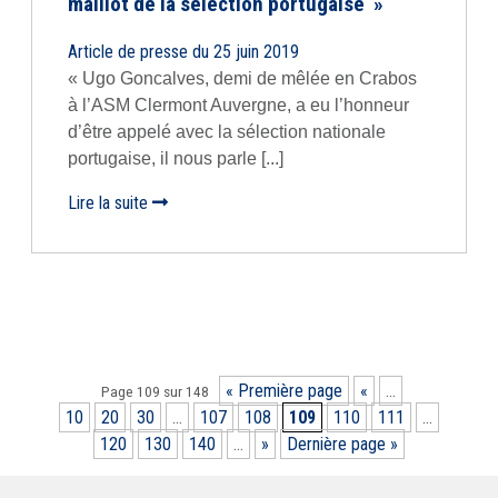
maillot de la sélection portugaise »
Article de presse du 25 juin 2019
« Ugo Goncalves, demi de mêlée en Crabos
à l’ASM Clermont Auvergne, a eu l’honneur
d’être appelé avec la sélection nationale
portugaise, il nous parle [...]
Lire la suite
« Première page
«
…
Page 109 sur 148
10
20
30
…
107
108
109
110
111
…
120
130
140
…
»
Dernière page »