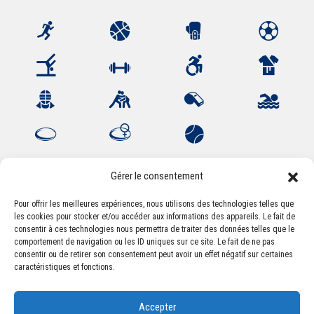
Gérer le consentement
Pour offrir les meilleures expériences, nous utilisons des technologies telles que
les cookies pour stocker et/ou accéder aux informations des appareils. Le fait de
Association Sportive Montferrandaise
consentir à ces technologies nous permettra de traiter des données telles que le
84, boulevard Léon Jouhaux
comportement de navigation ou les ID uniques sur ce site. Le fait de ne pas
CS 80221 - 63021 Clermont-Ferrand Cedex 2
consentir ou de retirer son consentement peut avoir un effet négatif sur certaines
caractéristiques et fonctions.
Téléphone:
+33 (0) 4 51 11 00 20
Accepter
Email :
accueil@asm-omnisports.com