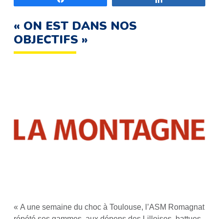
« ON EST DANS NOS
OBJECTIFS »
« A une semaine du choc à Toulouse, l’ASM Romagnat
répété ses gammes, aux dépens des Lilloises, battues