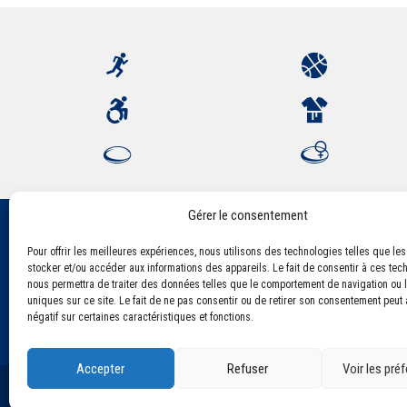
Gérer le consentement
Pour offrir les meilleures expériences, nous utilisons des technologies telles que le
Association Sportive Montferrandaise
stocker et/ou accéder aux informations des appareils. Le fait de consentir à ces tec
84, boulevard Léon Jouhaux
nous permettra de traiter des données telles que le comportement de navigation ou l
CS 80221 - 63021 Clermont-Ferrand Cedex 2
uniques sur ce site. Le fait de ne pas consentir ou de retirer son consentement peut a
négatif sur certaines caractéristiques et fonctions.
Accepter
Refuser
Voir les pré
©2021 Tous droits réservés - Association Sportive Montf