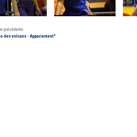
ie précédente
́e des volcans - Appariement"