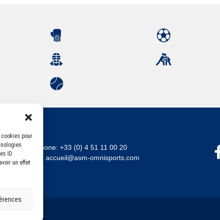
s cookies pour
hnologies
Téléphone:
+33 (0) 4 51 11 00 20
es ID
Email :
accueil@asm-omnisports.com
voir un effet
férences
errandaise