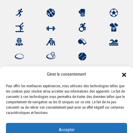
Gérer le consentement
Pour offrir les meilleures expériences, nous utilisons des technologies telles que
les cookies pour stocker et/ou accéder aux informations des appareils. Le fait de
Association Sportive Montferrandaise
consentir à ces technologies nous permettra de traiter des données telles que le
84, boulevard Léon Jouhaux
comportement de navigation ou les ID uniques sur ce site. Le fait de ne pas
CS 80221 - 63021 Clermont-Ferrand Cedex 2
consentir ou de retirer son consentement peut avoir un effet négatif sur certaines
caractéristiques et fonctions.
Téléphone:
+33 (0) 4 51 11 00 20
Accepter
Email :
accueil@asm-omnisports.com