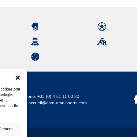
s cookies pour
hnologies
Téléphone:
+33 (0) 4 51 11 00 20
es ID
Email :
accueil@asm-omnisports.com
voir un effet
férences
errandaise