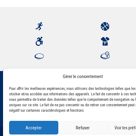
Gérer le consentement
Pour offrir les meilleures expériences, nous utilisons des technologies telles que le
Association Sportive Montferrandaise
stocker et/ou accéder aux informations des appareils. Le fait de consentir à ces tec
84, boulevard Léon Jouhaux
nous permettra de traiter des données telles que le comportement de navigation ou l
CS 80221 - 63021 Clermont-Ferrand Cedex 2
uniques sur ce site. Le fait de ne pas consentir ou de retirer son consentement peut a
négatif sur certaines caractéristiques et fonctions.
Accepter
Refuser
Voir les pré
©2021 Tous droits réservés - Association Sportive Montf