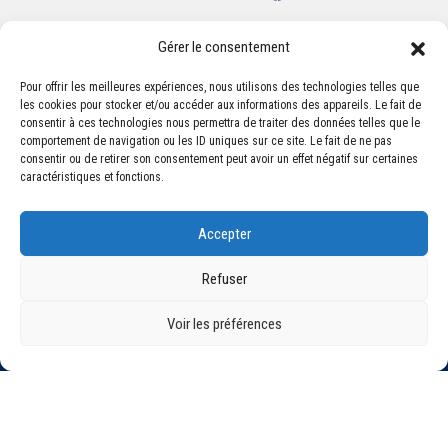
Gérer le consentement
Pour offrir les meilleures expériences, nous utilisons des technologies telles que
les cookies pour stocker et/ou accéder aux informations des appareils. Le fait de
Association Sportive Montferrandaise
consentir à ces technologies nous permettra de traiter des données telles que le
84, boulevard Léon Jouhaux
comportement de navigation ou les ID uniques sur ce site. Le fait de ne pas
CS 80221 - 63021 Clermont-Ferrand Cedex 2
consentir ou de retirer son consentement peut avoir un effet négatif sur certaines
caractéristiques et fonctions.
Téléphone:
+33 (0) 4 51 11 00 20
Accepter
Email :
accueil@asm-omnisports.com
Refuser
Voir les préférences
©2021 Tous droits réservés - Association Sportive Montferrandaise
Mentions légales
Politique de confidentialité