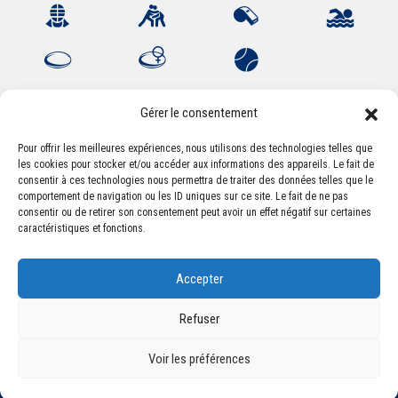
Gérer le consentement
Pour offrir les meilleures expériences, nous utilisons des technologies telles que
les cookies pour stocker et/ou accéder aux informations des appareils. Le fait de
Association Sportive Montferrandaise
consentir à ces technologies nous permettra de traiter des données telles que le
84, boulevard Léon Jouhaux
comportement de navigation ou les ID uniques sur ce site. Le fait de ne pas
CS 80221 - 63021 Clermont-Ferrand Cedex 2
consentir ou de retirer son consentement peut avoir un effet négatif sur certaines
caractéristiques et fonctions.
Téléphone:
+33 (0) 4 51 11 00 20
Accepter
Email :
accueil@asm-omnisports.com
Refuser
Voir les préférences