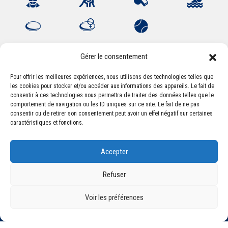
Gérer le consentement
Pour offrir les meilleures expériences, nous utilisons des technologies telles que
les cookies pour stocker et/ou accéder aux informations des appareils. Le fait de
Association Sportive Montferrandaise
consentir à ces technologies nous permettra de traiter des données telles que le
84, boulevard Léon Jouhaux
comportement de navigation ou les ID uniques sur ce site. Le fait de ne pas
CS 80221 - 63021 Clermont-Ferrand Cedex 2
consentir ou de retirer son consentement peut avoir un effet négatif sur certaines
caractéristiques et fonctions.
Téléphone:
+33 (0) 4 51 11 00 20
Accepter
Email :
accueil@asm-omnisports.com
Refuser
Voir les préférences