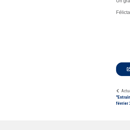
Un gra
Félicta
Actua
"Entraî
février 