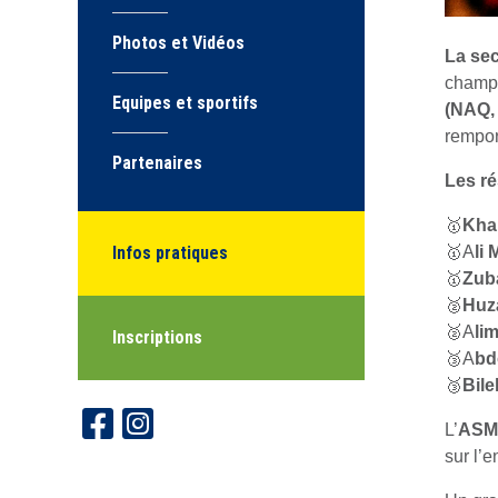
Photos et Vidéos
La sec
champi
Equipes et sportifs
(NAQ, 
rempor
Partenaires
Les ré
🥇
Kha
Infos pratiques
🥇A
li
🥇
Zub
🥈
Huz
🥈A
li
Inscriptions
🥉A
bd
🥉
Bil
L’
ASM
sur l’