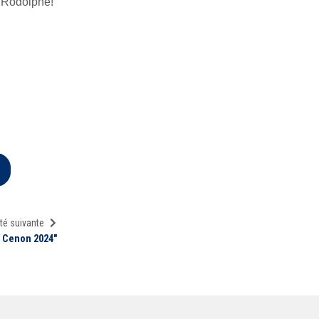
t Rodolphe!
té suivante
g Cenon 2024"