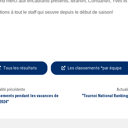
nd merci aux encadrants présents, Ibrahim, Constantin, Yves e
tions à tout le staff qui oeuvre depuis le début de saison!
Tous les résultats
Les classements *par équipe
lité précédente
Actuali
nements pendant les vacances de
"Tournoi National Rankin
2024"