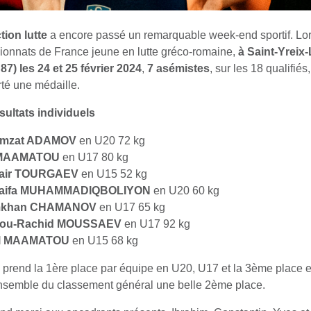
tion lutte
a encore passé un remarquable week-end sportif. Lo
onnats de France jeune en lutte gréco-romaine,
à Saint-Yreix
87) les 24 et 25 février 2024
,
7 asémistes
, sur les 18 qualifiés,
té une médaille.
sultats individuels
mzat ADAMOV
en U20 72 kg
 MAAMATOU
en U17 80 kg
air TOURGAEV
en U15 52 kg
aifa MUHAMMADIQBOLIYON
en U20 60 kg
mkhan CHAMANOV
en U17 65 kg
ou-Rachid MOUSSAEV
en U17 92 kg
el MAAMATOU
en U15 68 kg
prend la 1ère place par équipe en U20, U17 et la 3ème place 
ensemble du classement général une belle 2ème place.