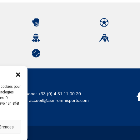
s cookies pour
hnologies
Téléphone:
+33 (0) 4 51 11 00 20
es ID
Email :
accueil@asm-omnisports.com
voir un effet
férences
errandaise