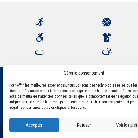
Gérer le consentement
Pour offrir les meilleures expériences, nous utilisons des technologies telles que le
Association Sportive Montferrandaise
stocker et/ou accéder aux informations des appareils. Le fait de consentir à ces tec
84, boulevard Léon Jouhaux
nous permettra de traiter des données telles que le comportement de navigation ou l
CS 80221 - 63021 Clermont-Ferrand Cedex 2
uniques sur ce site. Le fait de ne pas consentir ou de retirer son consentement peut a
négatif sur certaines caractéristiques et fonctions.
Accepter
Refuser
Voir les pré
©2021 Tous droits réservés - Association Sportive Montf