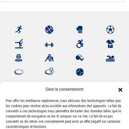
Gérer le consentement
Pour offrir les meilleures expériences, nous utilisons des technologies telles que
les cookies pour stocker et/ou accéder aux informations des appareils. Le fait de
Association Sportive Montferrandaise
consentir à ces technologies nous permettra de traiter des données telles que le
84, boulevard Léon Jouhaux
comportement de navigation ou les ID uniques sur ce site. Le fait de ne pas
CS 80221 - 63021 Clermont-Ferrand Cedex 2
consentir ou de retirer son consentement peut avoir un effet négatif sur certaines
caractéristiques et fonctions.