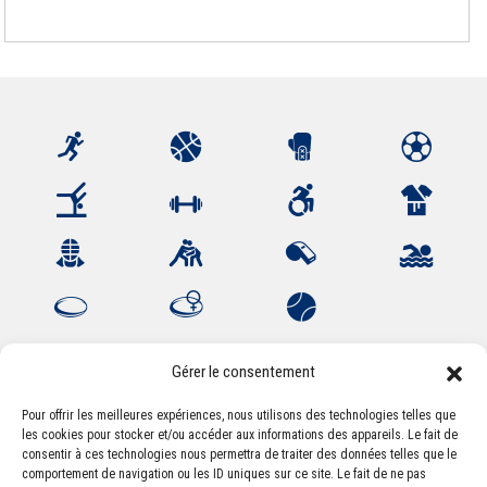
Gérer le consentement
Pour offrir les meilleures expériences, nous utilisons des technologies telles que
les cookies pour stocker et/ou accéder aux informations des appareils. Le fait de
Association Sportive Montferrandaise
consentir à ces technologies nous permettra de traiter des données telles que le
84, boulevard Léon Jouhaux
comportement de navigation ou les ID uniques sur ce site. Le fait de ne pas
CS 80221 - 63021 Clermont-Ferrand Cedex 2