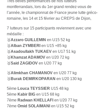
Très belles performances de nos lutteurs
montferrandais, lors du 1er grand rendez-vous de
l’année, le championnat de France jeune lutte gréco-
romaine, les 14 et 15 février au CREPS de Dijon,
7 lutteurs sur 15 participants reviennent avec une
médaille :
🥈
Azzaro GUILLEMIN
en U15 52 kg
🥈
Alban ZYMBERI
en U15 +85 kg
🥈
Asadoullakh TUKAEV
en U17 51 kg
🥈
Khamzat ADAMOV
en U20 72 kg
🥈
Said ZAGIDOV
en U20 77 kg
🥉
Alimkhan CHAMANOV
en U20 77 kg
🥉
Burak DEMIRKOPARAN
en U20 130 kg
5ème
Louca TEYSSIER
U15 48 kg
5ème
Kabir BIG
en U15 68 kg
7ème
Radwan KHELLAFI
en U20 77 kg
7ème
Omid SOLAIMANI
en U15 52 kg