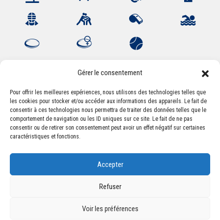
Gérer le consentement
Pour offrir les meilleures expériences, nous utilisons des technologies telles que
les cookies pour stocker et/ou accéder aux informations des appareils. Le fait de
Association Sportive Montferrandaise
consentir à ces technologies nous permettra de traiter des données telles que le
84, boulevard Léon Jouhaux
comportement de navigation ou les ID uniques sur ce site. Le fait de ne pas
CS 80221 - 63021 Clermont-Ferrand Cedex 2
consentir ou de retirer son consentement peut avoir un effet négatif sur certaines
caractéristiques et fonctions.
Téléphone:
+33 (0) 4 51 11 00 20
Accepter
Email :
accueil@asm-omnisports.com
Refuser
Voir les préférences