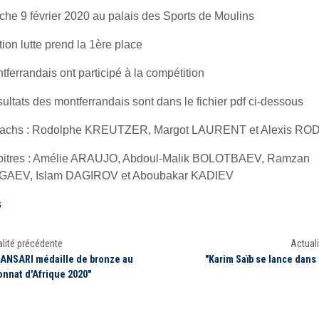
he 9 février 2020 au palais des Sports de Moulins
tion lutte prend la 1ère place
tferrandais ont participé à la compétition
sultats des montferrandais sont dans le fichier pdf ci-dessous
oachs : Rodolphe KREUTZER, Margot LAURENT et Alexis RO
rbitres : Amélie ARAUJO, Abdoul-Malik BOLOTBAEV, Ramzan
AEV, Islam DAGIROV et Aboubakar KADIEV
s
lité précédente
Actuali
 ANSARI médaille de bronze au
"Karim Saïb se lance dans
nnat d'Afrique 2020"