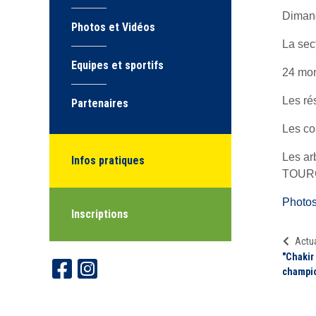
Dimanc
Photos et Vidéos
La sec
Equipes et sportifs
24 mon
Les ré
Partenaires
Les c
Les a
Infos pratiques
TOURG
Photo
Inscriptions
Actua
"Chakir
champio