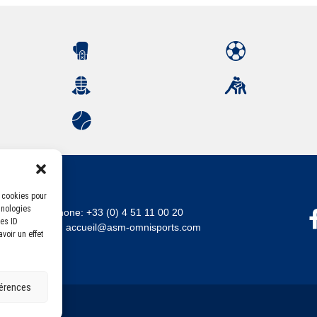
s cookies pour
hnologies
Téléphone:
+33 (0) 4 51 11 00 20
es ID
Email :
accueil@asm-omnisports.com
voir un effet
férences
errandaise