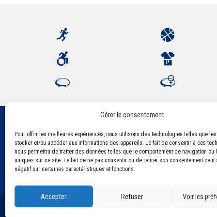
Gérer le consentement
Pour offrir les meilleures expériences, nous utilisons des technologies telles que le
Association Sportive Montferrandaise
stocker et/ou accéder aux informations des appareils. Le fait de consentir à ces tec
84, boulevard Léon Jouhaux
nous permettra de traiter des données telles que le comportement de navigation ou l
CS 80221 - 63021 Clermont-Ferrand Cedex 2
uniques sur ce site. Le fait de ne pas consentir ou de retirer son consentement peut a
négatif sur certaines caractéristiques et fonctions.
Accepter
Refuser
Voir les pré
©2021 Tous droits réservés - Association Sportive Montf