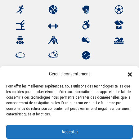
Gérer le consentement
Pour offrir les meilleures expériences, nous utilisons des technologies telles que
les cookies pour stocker et/ou accéder aux informations des appareils. Le fait de
Association Sportive Montferrandaise
consentir à ces technologies nous permettra de traiter des données telles que le
84, boulevard Léon Jouhaux
comportement de navigation ou les ID uniques sur ce site. Le fait de ne pas
CS 80221 - 63021 Clermont-Ferrand Cedex 2
consentir ou de retirer son consentement peut avoir un effet négatif sur certaines
caractéristiques et fonctions.
Téléphone:
+33 (0) 4 51 11 00 20
Accepter
Email :
accueil@asm-omnisports.com