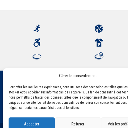
Gérer le consentement
Pour offrir les meilleures expériences, nous utilisons des technologies telles que le
Association Sportive Montferrandaise
stocker et/ou accéder aux informations des appareils. Le fait de consentir à ces tec
84, boulevard Léon Jouhaux
nous permettra de traiter des données telles que le comportement de navigation ou l
CS 80221 - 63021 Clermont-Ferrand Cedex 2
uniques sur ce site. Le fait de ne pas consentir ou de retirer son consentement peut a
négatif sur certaines caractéristiques et fonctions.
Accepter
Refuser
Voir les pré