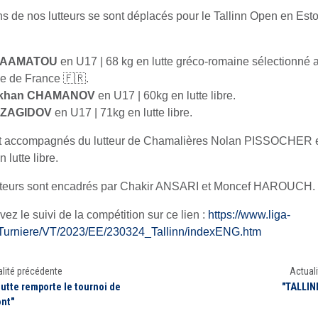
ns de nos lutteurs se sont déplacés pour le Tallinn Open en Eston
 MAAMATOU
en U17 | 68 kg en lutte gréco-romaine sélectionné 
pe de France 🇫🇷.
mkhan CHAMANOV
en U17 | 60kg en lutte libre.
 ZAGIDOV
en U17 | 71kg en lutte libre.
nt accompagnés du lutteur de Chamalières Nolan PISSOCHER 
 lutte libre.
tteurs sont encadrés par Chakir ANSARI et Moncef HAROUCH.
ez le suivi de la compétition sur ce lien :
https://www.liga-
Turniere/VT/2023/EE/230324_Tallinn/indexENG.htm
lité précédente
Actuali
lutte remporte le tournoi de
"TALLIN
nt"