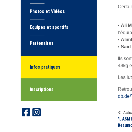
Certai
Photos et Vidéos
:
•
Ali
Equipes et sportifs
l’équi
•
Ali
Partenaires
•
Said
Ils so
48kg en
Infos pratiques
Les lu
Inscriptions
Retrouv
db.de/
Actua
"L'ASM 
Beaumo