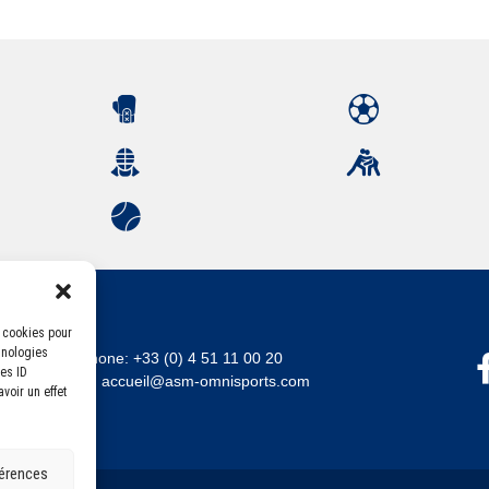
s cookies pour
hnologies
Téléphone:
+33 (0) 4 51 11 00 20
es ID
Email :
accueil@asm-omnisports.com
voir un effet
férences