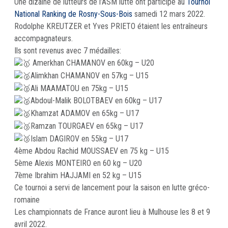
Une dizaine de lutteurs de l’ASM lutte ont participé au
Tournoi
National Ranking de Rosny-Sous-Bois
samedi 12 mars 2022.
Rodolphe KREUTZER et Yves PRIETO étaient les entraîneurs
accompagnateurs.
Ils sont revenus avec 7 médailles:
Amerkhan CHAMANOV en 60kg – U20
Alimkhan CHAMANOV en 57kg – U15
Ali MAAMATOU en 75kg – U15
Abdoul-Malik BOLOTBAEV en 60kg – U17
Khamzat ADAMOV en 65kg – U17
Ramzan TOURGAEV en 65kg – U17
Islam DAGIROV en 55kg – U17
4ème Abdou Rachid MOUSSAEV en 75 kg – U15
5ème Alexis MONTEIRO en 60 kg – U20
7ème Ibrahim HAJJAMI en 52 kg – U15
Ce tournoi a servi de lancement pour la saison en lutte gréco-
romaine
Les championnats de France auront lieu à Mulhouse les 8 et 9
avril 2022.