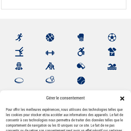
Gérer le consentement
Pour offrir les meilleures expériences, nous utilisons des technologies telles que
les cookies pour stocker et/ou accéder aux informations des appareils. Le fait de
Association Sportive Montferrandaise
consentir à ces technologies nous permettra de traiter des données telles que le
84, boulevard Léon Jouhaux
comportement de navigation ou les ID uniques sur ce site. Le fait de ne pas
CS 80221 - 63021 Clermont-Ferrand Cedex 2
consentir ou de retirer son consentement peut avoir un effet négatif sur certaines