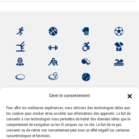
Gérer le consentement
Pour offrir les meilleures expériences, nous utilisons des technologies telles que
les cookies pour stocker et/ou accéder aux informations des appareils. Le fait de
Association Sportive Montferrandaise
consentir à ces technologies nous permettra de traiter des données telles que le
84, boulevard Léon Jouhaux
comportement de navigation ou les ID uniques sur ce site. Le fait de ne pas
CS 80221 - 63021 Clermont-Ferrand Cedex 2
consentir ou de retirer son consentement peut avoir un effet négatif sur certaines
caractéristiques et fonctions.