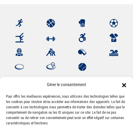
Gérer le consentement
Pour offrir les meilleures expériences, nous utilisons des technologies telles que
les cookies pour stocker et/ou accéder aux informations des appareils. Le fait de
Association Sportive Montferrandaise
consentir à ces technologies nous permettra de traiter des données telles que le
84, boulevard Léon Jouhaux
comportement de navigation ou les ID uniques sur ce site. Le fait de ne pas
CS 80221 - 63021 Clermont-Ferrand Cedex 2
consentir ou de retirer son consentement peut avoir un effet négatif sur certaines
caractéristiques et fonctions.