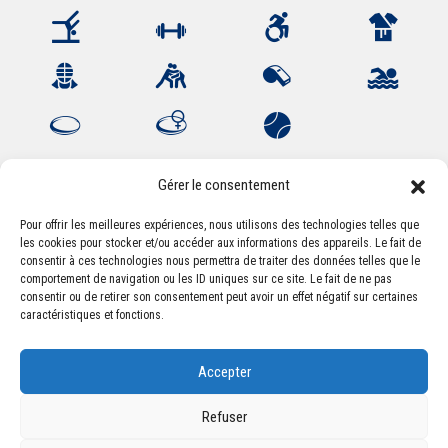
Gérer le consentement
Pour offrir les meilleures expériences, nous utilisons des technologies telles que
les cookies pour stocker et/ou accéder aux informations des appareils. Le fait de
Association Sportive Montferrandaise
consentir à ces technologies nous permettra de traiter des données telles que le
84, boulevard Léon Jouhaux
comportement de navigation ou les ID uniques sur ce site. Le fait de ne pas
CS 80221 - 63021 Clermont-Ferrand Cedex 2
consentir ou de retirer son consentement peut avoir un effet négatif sur certaines
caractéristiques et fonctions.
Téléphone:
+33 (0) 4 51 11 00 20
Accepter
Email :
accueil@asm-omnisports.com
Refuser