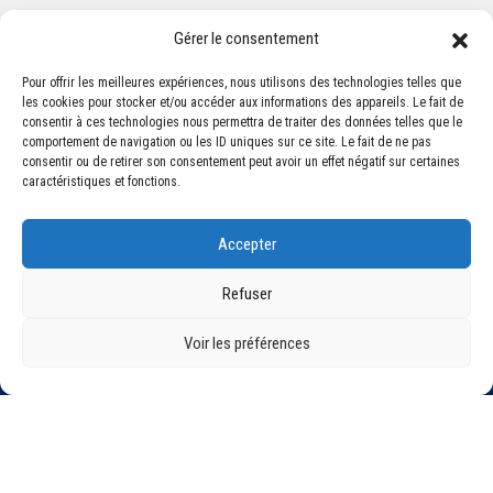
Gérer le consentement
Pour offrir les meilleures expériences, nous utilisons des technologies telles que
les cookies pour stocker et/ou accéder aux informations des appareils. Le fait de
Association Sportive Montferrandaise
consentir à ces technologies nous permettra de traiter des données telles que le
84, boulevard Léon Jouhaux
comportement de navigation ou les ID uniques sur ce site. Le fait de ne pas
CS 80221 - 63021 Clermont-Ferrand Cedex 2
consentir ou de retirer son consentement peut avoir un effet négatif sur certaines
caractéristiques et fonctions.
Téléphone:
+33 (0) 4 51 11 00 20
Accepter
Email :
accueil@asm-omnisports.com
Refuser
Voir les préférences
©2021 Tous droits réservés - Association Sportive Montferrandaise
Mentions légales
Politique de confidentialité