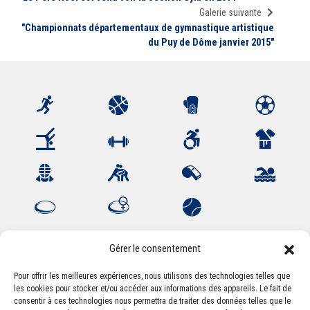
Galerie suivante
"Championnats départementaux de gymnastique artistique
du Puy de Dôme janvier 2015"
Gérer le consentement
Pour offrir les meilleures expériences, nous utilisons des technologies telles que
les cookies pour stocker et/ou accéder aux informations des appareils. Le fait de
Association Sportive Montferrandaise
consentir à ces technologies nous permettra de traiter des données telles que le
84, boulevard Léon Jouhaux