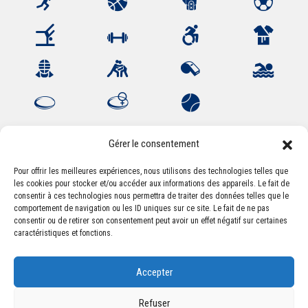
Gérer le consentement
Pour offrir les meilleures expériences, nous utilisons des technologies telles que
les cookies pour stocker et/ou accéder aux informations des appareils. Le fait de
Association Sportive Montferrandaise
consentir à ces technologies nous permettra de traiter des données telles que le
84, boulevard Léon Jouhaux
comportement de navigation ou les ID uniques sur ce site. Le fait de ne pas
CS 80221 - 63021 Clermont-Ferrand Cedex 2
consentir ou de retirer son consentement peut avoir un effet négatif sur certaines
caractéristiques et fonctions.
Téléphone:
+33 (0) 4 51 11 00 20
Accepter
Email :
accueil@asm-omnisports.com
Refuser