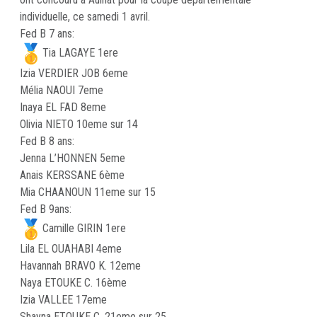
individuelle, ce samedi 1 avril.
Fed B 7 ans:
Tia LAGAYE 1ere
Izia VERDIER JOB 6eme
Mélia NAOUI 7eme
Inaya EL FAD 8eme
Olivia NIETO 10eme sur 14
Fed B 8 ans:
Jenna L’HONNEN 5eme
Anais KERSSANE 6ème
Mia CHAANOUN 11eme sur 15
Fed B 9ans:
Camille GIRIN 1ere
Lila EL OUAHABI 4eme
Havannah BRAVO K. 12eme
Naya ETOUKE C. 16ème
Izia VALLEE 17eme
Shayna ETOUKE C. 21eme sur 25