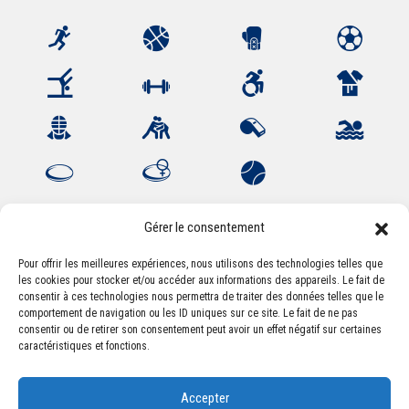
Gérer le consentement
Pour offrir les meilleures expériences, nous utilisons des technologies telles que
les cookies pour stocker et/ou accéder aux informations des appareils. Le fait de
Association Sportive Montferrandaise
consentir à ces technologies nous permettra de traiter des données telles que le
84, boulevard Léon Jouhaux
comportement de navigation ou les ID uniques sur ce site. Le fait de ne pas
CS 80221 - 63021 Clermont-Ferrand Cedex 2
consentir ou de retirer son consentement peut avoir un effet négatif sur certaines
caractéristiques et fonctions.
Téléphone:
+33 (0) 4 51 11 00 20
Accepter
Email :
accueil@asm-omnisports.com